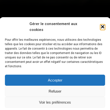
Gérer le consentement aux
cookies
Pour offrir les meilleures expériences, nous utilisons des technologies
“Dans la photographie il y a une réalité si subtile
telles que les cookies pour stocker et/ou accéder aux informations des
qu’il devient plus réel que la réalité.”
appareils. Le fait de consentir à ces technologies nous permettra de
traiter des données telles que le comportement de navigation ou les ID
uniques sur ce site. Le fait de ne pas consentir ou de retirer son
consentement peut avoir un effet négatif sur certaines caractéristiques
et fonctions.
Accepter
Refuser
Voir les préférences
© Copyright Mathias Monsion -
Mentions légales
by oroweb.fr